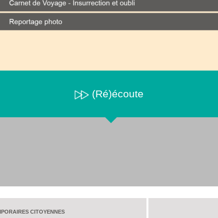
(Ré)écoute
MPORAIRES CITOYENNES