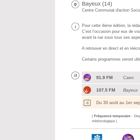
Bayeux (14)
Centre Communal d'action Soci
Pour cette 4ème édition, la réda
C’est l’occasion pour eux de vou
avant la rue sous tous ses aspe
A retrouver en direct et en réé
Certains programmes seront ult
91.9 FM
Caen
107.5 FM
Bayeux
Du 30 août au 1er se
[
Fréquence temporaire
- Disp
météorologique ]