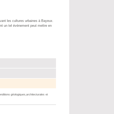
ant les cultures urbaines à Bayeux.
ment un tel événement peut mettre en
nditions géologiques,architecturales et