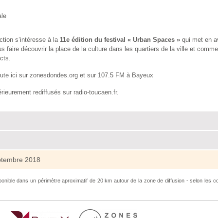
ale
ction s’intéresse à la
11e édition du festival «
Urban Spaces
»
qui met en av
s faire découvrir la place de la culture dans les quartiers de la ville et com
cts.
coute ici sur zonesdondes.org et sur 107.5 FM à Bayeux
érieurement rediffusés sur
radio-toucaen.fr
.
ptembre 2018
onible dans un périmètre aproximatif de 20 km autour de la zone de diffusion - selon les co