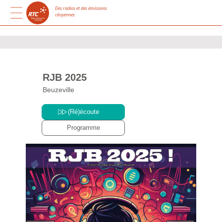
Des radios et des émissions
citoyennes
RJB 2025
Beuzeville
(Ré)écoute
Programme