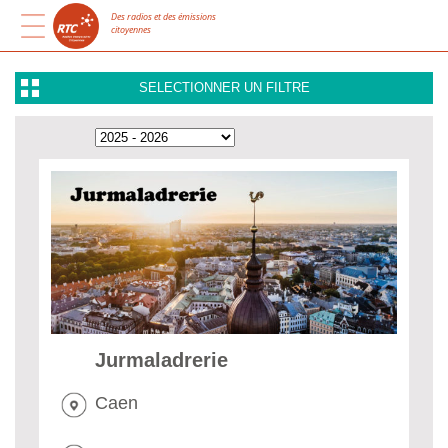
Des radios et des émissions
citoyennes
SELECTIONNER UN FILTRE
Jurmaladrerie
Caen