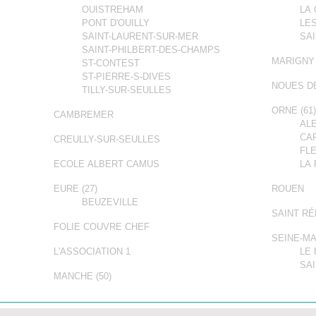
OUISTREHAM
LA
PONT D'OUILLY
LE
SAINT-LAURENT-SUR-MER
SAI
SAINT-PHILBERT-DES-CHAMPS
MARIGNY
ST-CONTEST
ST-PIERRE-S-DIVES
NOUES D
TILLY-SUR-SEULLES
ORNE (61
CAMBREMER
AL
CA
CREULLY-SUR-SEULLES
FL
ECOLE ALBERT CAMUS
LA
EURE (27)
ROUEN
BEUZEVILLE
SAINT R
FOLIE COUVRE CHEF
SEINE-MA
L'ASSOCIATION 1
LE
SA
MANCHE (50)