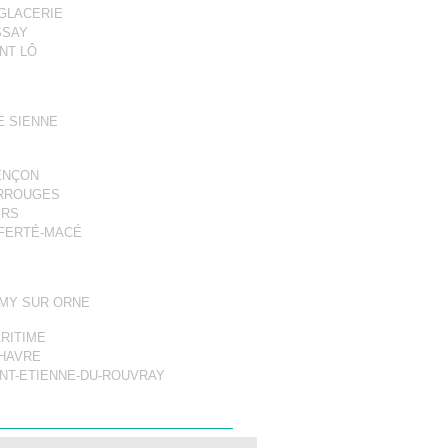
 GLACERIE
SSAY
NT LÔ
E SIENNE
)
ENÇON
RROUGES
ERS
 FERTÉ-MACÉ
ÉMY SUR ORNE
RITIME
 HAVRE
INT-ETIENNE-DU-ROUVRAY