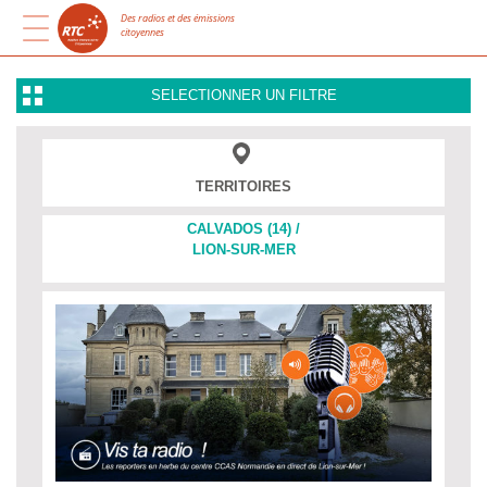
Des radios et des émissions
citoyennes
SELECTIONNER UN FILTRE
TERRITOIRES
CALVADOS (14) /
LION-SUR-MER